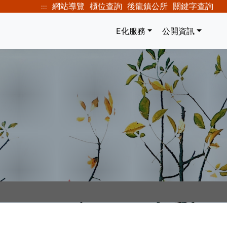
網站導覽
櫃位查詢
後龍鎮公所
關鍵字查詢
:::
E化服務
公開資訊