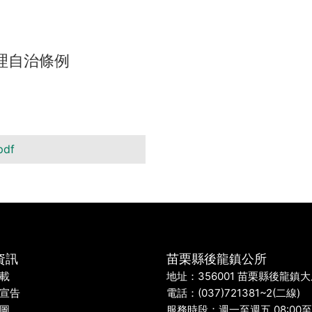
管理自治條例
df
資訊
苗栗縣後龍鎮公所
載
地址：356001 苗栗縣後龍鎮
宣告
電話：(037)721381~2(二線)
圖
服務時段：週一至週五 08:00至1