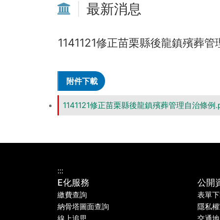
最新消息
1141121修正苗栗縣後龍鎮殯葬
附件下載
1141121修正苗栗縣後龍鎮殯葬管理自治條例.p
:::
E化服務
公開
繳費查詢
表單下
納骨塔圖面查詢
隱私權
線上追思
交通地